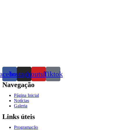
acebook
Instagram
Youtube
Tiktok
Navegação
Página Inicial
Notícias
Galeria
Links úteis
Programação