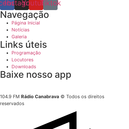
cebook
Instagram
Youtube
Tiktok
Navegação
Página Inicial
Notícias
Galeria
Links úteis
Programação
Locutores
Downloads
Baixe nosso app
104.9 FM
Rádio Canabrava
© Todos os direitos
reservados