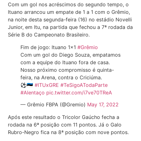
Com um gol nos acréscimos do segundo tempo, o
Ituano arrancou um empate de 1 a 1 com o Grêmio,
na noite desta segunda-feira (16) no estádio Novelli
Junior, em Itu, na partida que fechou a 7ª rodada da
Série B do Campeonato Brasileiro.
Fim de jogo: Ituano 1×1
#Grêmio
Com um gol do Diego Souza, empatamos
com a equipe do Ituano fora de casa.
Nosso próximo compromisso é quinta-
feira, na Arena, contra o Criciúma.
⚽🇪🇪
#ITUxGRE
#TeSigoATodaParte
#Alentaço
pic.twitter.com/i7ve70TReA
— Grêmio FBPA (@Gremio)
May 17, 2022
Após este resultado o Tricolor Gaúcho fecha a
rodada na 6ª posição com 11 pontos. Já o Galo
Rubro-Negro fica na 8ª posição com nove pontos.