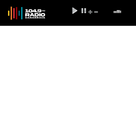
Ituano arranca empate com o
Grêmio na Série B