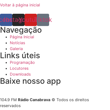
Voltar à página inicial
cebook
Instagram
Youtube
Tiktok
Navegação
Página Inicial
Notícias
Galeria
Links úteis
Programação
Locutores
Downloads
Baixe nosso app
104.9 FM
Rádio Canabrava
© Todos os direitos
reservados