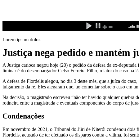
Ir
para
o
conteúdo
Lorem ipsum dolor.
Justiça nega pedido e mantém j
A Justiça carioca negou hoje (20) o pedido da defesa da ex-deputada f
liminar é do desembargador Celso Ferreira Filho, relator do caso na 2
A defesa de Flordelis alegou, no dia 3 deste mês, que a juíza do caso
julgamento da ré. Eles alegaram que, ao comentar sobre o caso em uma
Na decisão, o magistrado escreveu “não ter havido qualquer quebra de
rotineira entre a magistrada e eventuais componentes do corpo de jura
Condenações
Em novembro de 2021, o Tribunal do Júri de Niterói condenou dois fil
Flordelis, acusado de ter efetuado os disparos contra a vítima, foi se