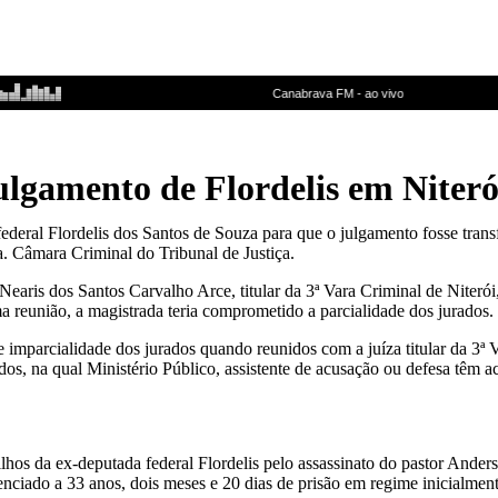
ulgamento de Flordelis em Niteró
ederal Flordelis dos Santos de Souza para que o julgamento fosse trans
a. Câmara Criminal do Tribunal de Justiça.
, Nearis dos Santos Carvalho Arce, titular da 3ª Vara Criminal de Niter
 reunião, a magistrada teria comprometido a parcialidade dos jurados.
 imparcialidade dos jurados quando reunidos com a juíza titular da 3ª 
dos, na qual Ministério Público, assistente de acusação ou defesa têm ac
hos da ex-deputada federal Flordelis pelo assassinato do pastor Ander
ntenciado a 33 anos, dois meses e 20 dias de prisão em regime inicialmen