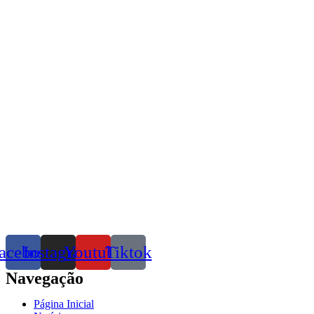
acebook
Instagram
Youtube
Tiktok
Navegação
Página Inicial