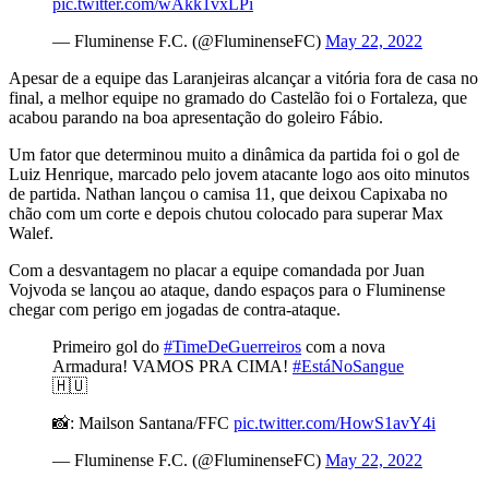
pic.twitter.com/wAkk1vxLPi
— Fluminense F.C. (@FluminenseFC)
May 22, 2022
Apesar de a equipe das Laranjeiras alcançar a vitória fora de casa no
final, a melhor equipe no gramado do Castelão foi o Fortaleza, que
acabou parando na boa apresentação do goleiro Fábio.
Um fator que determinou muito a dinâmica da partida foi o gol de
Luiz Henrique, marcado pelo jovem atacante logo aos oito minutos
de partida. Nathan lançou o camisa 11, que deixou Capixaba no
chão com um corte e depois chutou colocado para superar Max
Walef.
Com a desvantagem no placar a equipe comandada por Juan
Vojvoda se lançou ao ataque, dando espaços para o Fluminense
chegar com perigo em jogadas de contra-ataque.
Primeiro gol do
#TimeDeGuerreiros
com a nova
Armadura! VAMOS PRA CIMA!
#EstáNoSangue
🇭🇺
📸: Mailson Santana/FFC
pic.twitter.com/HowS1avY4i
— Fluminense F.C. (@FluminenseFC)
May 22, 2022