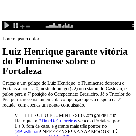
Ir
para
o
conteúdo
Lorem ipsum dolor.
Luiz Henrique garante vitória
do Fluminense sobre o
Fortaleza
Graças a um golaço de Luiz Henrique, o Fluminense derrotou o
Fortaleza por 1 a 0, neste domingo (22) no estádio do Castelão, e
pulou para a 7ª posição do Campeonato Brasileiro. Já o Tricolor do
Pici permanece na lanterna da competição após a disputa da 7ª
rodada, com apenas um ponto conquistado.
VEEEEENCE O FLUMINENSE! Com gol de Luiz
Henrique, o
#TimeDeGuerreiros
vence o Fortaleza por
1 a 0, fora de casa, e garante mais três pontos no
@Brasileirao
! NEEEEENSE! VAAAAMOOOS! 🇭🇺