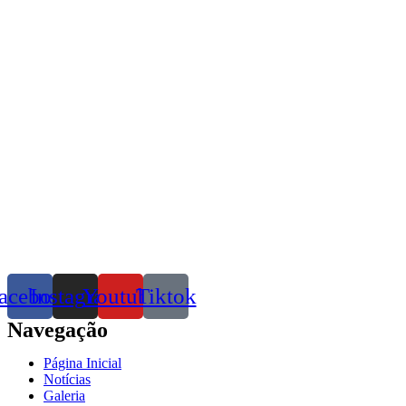
acebook
Instagram
Youtube
Tiktok
Navegação
Página Inicial
Notícias
Galeria