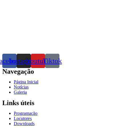
acebook
Instagram
Youtube
Tiktok
Navegação
Página Inicial
Notícias
Galeria
Links úteis
Programação
Locutores
Downloads