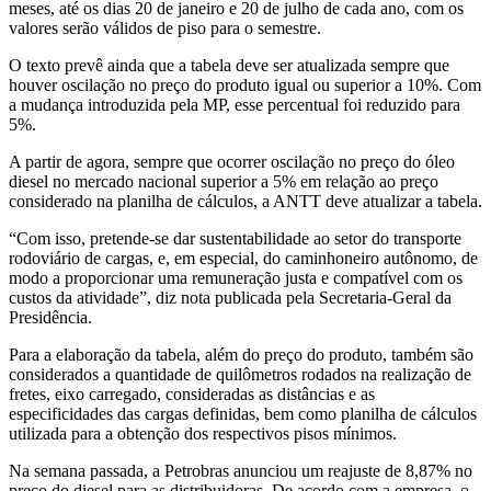
meses, até os dias 20 de janeiro e 20 de julho de cada ano, com os
valores serão válidos de piso para o semestre.
O texto prevê ainda que a tabela deve ser atualizada sempre que
houver oscilação no preço do produto igual ou superior a 10%. Com
a mudança introduzida pela MP, esse percentual foi reduzido para
5%.
A partir de agora, sempre que ocorrer oscilação no preço do óleo
diesel no mercado nacional superior a 5% em relação ao preço
considerado na planilha de cálculos, a ANTT deve atualizar a tabela.
“Com isso, pretende-se dar sustentabilidade ao setor do transporte
rodoviário de cargas, e, em especial, do caminhoneiro autônomo, de
modo a proporcionar uma remuneração justa e compatível com os
custos da atividade”, diz nota publicada pela Secretaria-Geral da
Presidência.
Para a elaboração da tabela, além do preço do produto, também são
considerados a quantidade de quilômetros rodados na realização de
fretes, eixo carregado, consideradas as distâncias e as
especificidades das cargas definidas, bem como planilha de cálculos
utilizada para a obtenção dos respectivos pisos mínimos.
Na semana passada, a Petrobras anunciou um reajuste de 8,87% no
preço do diesel para as distribuidoras. De acordo com a empresa, o