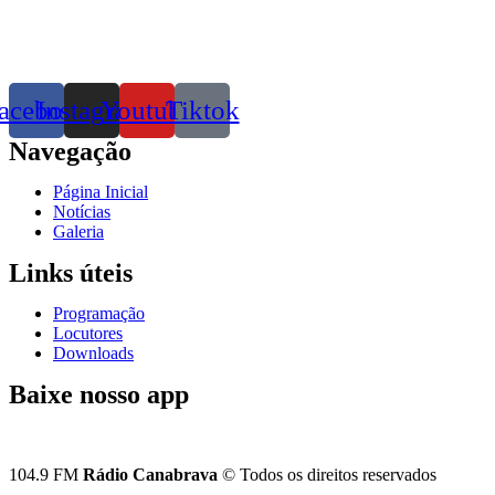
acebook
Instagram
Youtube
Tiktok
Navegação
Página Inicial
Notícias
Galeria
Links úteis
Programação
Locutores
Downloads
Baixe nosso app
104.9 FM
Rádio Canabrava
© Todos os direitos reservados