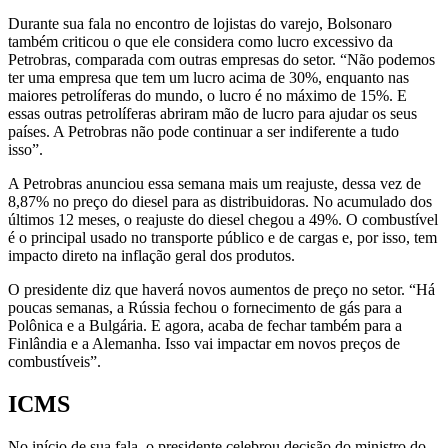
Durante sua fala no encontro de lojistas do varejo, Bolsonaro
também criticou o que ele considera como lucro excessivo da
Petrobras, comparada com outras empresas do setor. “Não podemos
ter uma empresa que tem um lucro acima de 30%, enquanto nas
maiores petrolíferas do mundo, o lucro é no máximo de 15%. E
essas outras petrolíferas abriram mão de lucro para ajudar os seus
países. A Petrobras não pode continuar a ser indiferente a tudo
isso”.
A Petrobras anunciou essa semana mais um reajuste, dessa vez de
8,87% no preço do diesel para as distribuidoras. No acumulado dos
últimos 12 meses, o reajuste do diesel chegou a 49%. O combustível
é o principal usado no transporte público e de cargas e, por isso, tem
impacto direto na inflação geral dos produtos.
O presidente diz que haverá novos aumentos de preço no setor. “Há
poucas semanas, a Rússia fechou o fornecimento de gás para a
Polônica e a Bulgária. E agora, acaba de fechar também para a
Finlândia e a Alemanha. Isso vai impactar em novos preços de
combustíveis”.
ICMS
No início de sua fala, o presidente celebrou decisão do ministro do