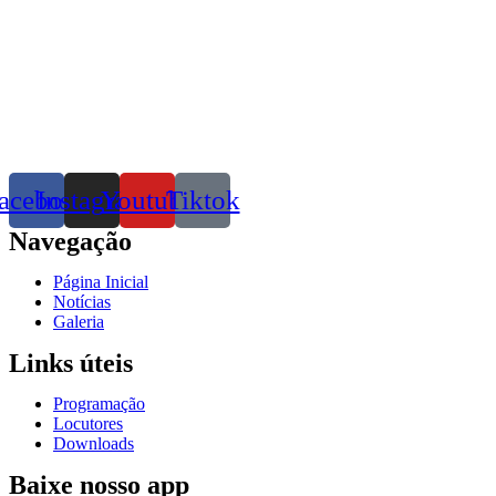
acebook
Instagram
Youtube
Tiktok
Navegação
Página Inicial
Notícias
Galeria
Links úteis
Programação
Locutores
Downloads
Baixe nosso app