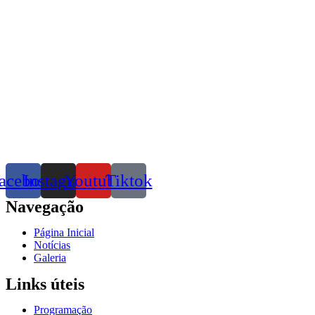
acebook
Instagram
Youtube
Tiktok
Navegação
Página Inicial
Notícias
Galeria
Links úteis
Programação