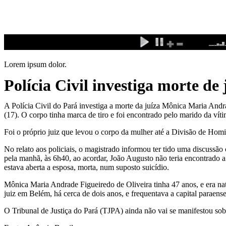
Ir
para
o
conteúdo
Lorem ipsum dolor.
Polícia Civil investiga morte de
A Polícia Civil do Pará investiga a morte da juíza Mônica Maria And
(17). O corpo tinha marca de tiro e foi encontrado pelo marido da ví
Foi o próprio juiz que levou o corpo da mulher até a Divisão de Homicí
No relato aos policiais, o magistrado informou ter tido uma discussão
pela manhã, às 6h40, ao acordar, João Augusto não teria encontrado a
estava aberta a esposa, morta, num suposto suicídio.
Mônica Maria Andrade Figueiredo de Oliveira tinha 47 anos, e era natu
juiz em Belém, há cerca de dois anos, e frequentava a capital paraen
O Tribunal de Justiça do Pará (TJPA) ainda não vai se manifestou sob