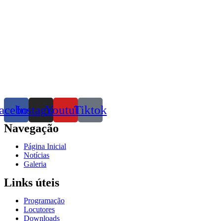
acebook
Instagram
Youtube
Tiktok
Navegação
Página Inicial
Notícias
Galeria
Links úteis
Programação
Locutores
Downloads