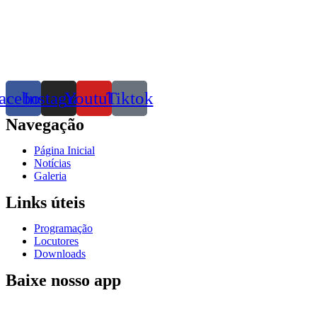
acebook
Instagram
Youtube
Tiktok
Navegação
Página Inicial
Notícias
Galeria
Links úteis
Programação
Locutores
Downloads
Baixe nosso app