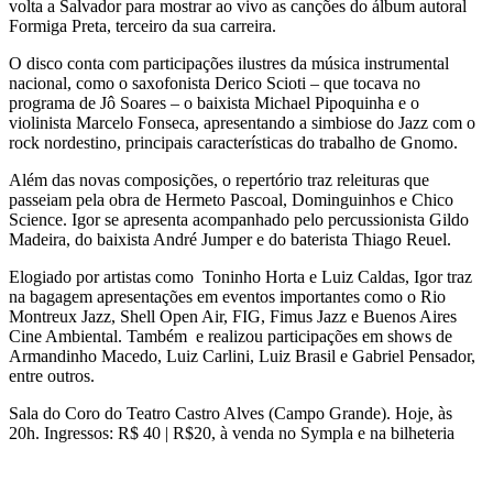
volta a Salvador para mostrar ao vivo as canções do álbum autoral
Formiga Preta, terceiro da sua carreira.
O disco conta com participações ilustres da música instrumental
nacional, como o saxofonista Derico Scioti – que tocava no
programa de Jô Soares – o baixista Michael Pipoquinha e o
violinista Marcelo Fonseca, apresentando a simbiose do Jazz com o
rock nordestino, principais características do trabalho de Gnomo.
Além das novas composições, o repertório traz releituras que
passeiam pela obra de Hermeto Pascoal, Dominguinhos e Chico
Science. Igor se apresenta acompanhado pelo percussionista Gildo
Madeira, do baixista André Jumper e do baterista Thiago Reuel.
Elogiado por artistas como Toninho Horta e Luiz Caldas, Igor traz
na bagagem apresentações em eventos importantes como o Rio
Montreux Jazz, Shell Open Air, FIG, Fimus Jazz e Buenos Aires
Cine Ambiental. Também e realizou participações em shows de
Armandinho Macedo, Luiz Carlini, Luiz Brasil e Gabriel Pensador,
entre outros.
Sala do Coro do Teatro Castro Alves (Campo Grande). Hoje, às
20h. Ingressos: R$ 40 | R$20, à venda no Sympla e na bilheteria