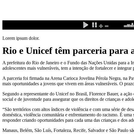
Ir
para
o
conteúdo
Lorem ipsum dolor.
Rio e Unicef têm parceria para 
A prefeitura do Rio de Janeiro e o Fundo das Nações Unidas para a In
adolescentes mais vulneráveis, tem a intenção de fortalecer e integrar
A parceria foi firmada na Arena Carioca Jovelina Pérola Negra, na Pa
mais oportunidades a jovens que vivem em áreas vulneráveis. O praz
Segundo a representante do Unicef no Brasil, Florence Bauer, a ação c
social e de juventude para assegurar que os direitos de crianças e adole
“São territórios com altos índices de violência e com uma série de d
doméstica, violência comunitária e enfrentamento do racismo. É uma s
responder criando oportunidades para cada uma das crianças e dos adol
Manaus, Belém, São Luís, Fortaleza, Recife, Salvador e São Paulo são