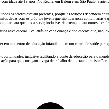
s com idade até 19 anos. No Recife, em Belém e em São Paulo, a agend
todos os setores estejam presentes, porque as soluções dependem de uma
e mãos dadas com os próprios jovens que são lideranças comunitárias e q
poiar para que possa servir, inclusive, de exemplo para outros territór
a ativa escolar. “Vai atrás de cada criança e adolescente que, naquele t
 ser em um centro de educação infantil, ou em um centro de saúde para 
 de oportunidades, inclusive facilitando a ponte da educação para o mun
cação para que consigam a vaga de trabalho de que tanto precisam”, con