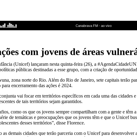
ações com jovens de áreas vulner
fância (Unicef) lançaram nesta quinta-feira (26), a #AgendaCidadeUNIC
 políticas públicas destinadas a esse grupo, com a criação de oportunida
vuna, zona norte do Rio. Além do Rio de Janeiro, sete capitais terão p
o para encerramento das ações é 2024.
onjunta vai focar em territórios específicos em cada uma das cidades e 
scentes de tais territórios sejam garantidos.
esafios, como os que os jovens sempre compartilham com a gente e têm a
érie de temáticas e preocupações que os jovens têm e que o Unicef busc
escentes desses territórios”, disse Florence.
 as demais cidades que terão parceria com o Unicef para desenvolver a 