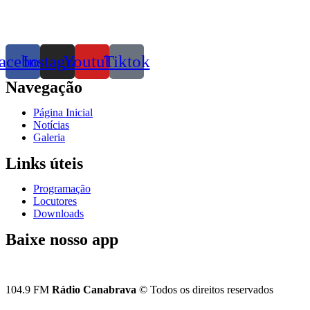
acebook
Instagram
Youtube
Tiktok
Navegação
Página Inicial
Notícias
Galeria
Links úteis
Programação
Locutores
Downloads
Baixe nosso app
104.9 FM
Rádio Canabrava
© Todos os direitos reservados