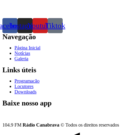
acebook
Instagram
Youtube
Tiktok
Navegação
Página Inicial
Notícias
Galeria
Links úteis
Programação
Locutores
Downloads
Baixe nosso app
104.9 FM
Rádio Canabrava
© Todos os direitos reservados