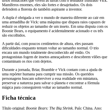
ursos bonachões que vivem às turras com o lenhador frustrado Vick.
Mamíferos enormes, eles são fortes e desajeitados. Os dois
defendem a floresta do também aspirante a inventor.
A dupla é obrigada a ver o mundo de maneira diferente ao cair em
uma armadilha de Vick: uma máquina que dispara raios capazes de
reduzir os objetos ao tamanho de um inseto. Em uma disputa com os
Boonie Bears, o equipamento é acidentalmente acionado e os três
são encolhidos.
A partir daí, com poucos centímetros de altura, eles passam
dificuldades enquanto tentam voltar ao tamanho normal. O trio
encara um mundo totalmente desconhecido até então. Os
protagonistas fogem de insetos ameaçadores e descobrem vilões que
contaminam os rios com dejetos.
Durante a jornada, Briar, Bramble e Vick contam com a ajuda de
uma repórter humana para cumprir sua missão. Os queridos
personagens buscam sobreviver a essa realidade em miniatura,
preservar a natureza para salvar o planeta e encontrar a fórmula
mágica para conseguirem voltar ao tamanho normal.
Ficha técnica
Título original:
Boonie Bears: The Big Shrink
. País: China. Ano: