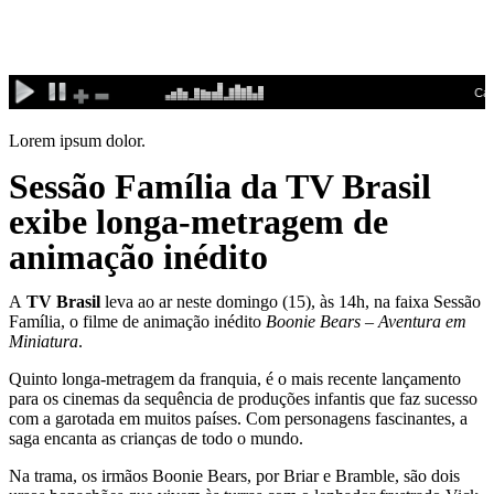
Ir
para
o
conteúdo
Lorem ipsum dolor.
Sessão Família da TV Brasil
exibe longa-metragem de
animação inédito
A
TV Brasil
leva ao ar neste domingo (15), às 14h, na faixa Sessão
Família, o filme de animação inédito
Boonie Bears – Aventura em
Miniatura
.
Quinto longa-metragem da franquia, é o mais recente lançamento
para os cinemas da sequência de produções infantis que faz sucesso
com a garotada em muitos países. Com personagens fascinantes, a
saga encanta as crianças de todo o mundo.
Na trama, os irmãos Boonie Bears, por Briar e Bramble, são dois