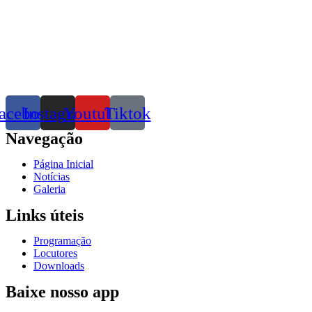
acebook
Instagram
Youtube
Tiktok
Navegação
Página Inicial
Notícias
Galeria
Links úteis
Programação
Locutores
Downloads
Baixe nosso app