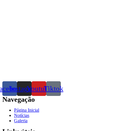
acebook
Instagram
Youtube
Tiktok
Navegação
Página Inicial
Notícias
Galeria