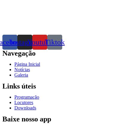
acebook
Instagram
Youtube
Tiktok
Navegação
Página Inicial
Notícias
Galeria
Links úteis
Programação
Locutores
Downloads
Baixe nosso app