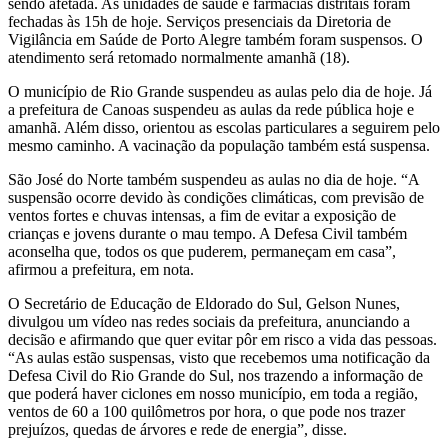
sendo afetada. As unidades de saúde e farmácias distritais foram
fechadas às 15h de hoje. Serviços presenciais da Diretoria de
Vigilância em Saúde de Porto Alegre também foram suspensos. O
atendimento será retomado normalmente amanhã (18).
O município de Rio Grande suspendeu as aulas pelo dia de hoje. Já
a prefeitura de Canoas suspendeu as aulas da rede pública hoje e
amanhã. Além disso, orientou as escolas particulares a seguirem pelo
mesmo caminho. A vacinação da população também está suspensa.
São José do Norte também suspendeu as aulas no dia de hoje. “A
suspensão ocorre devido às condições climáticas, com previsão de
ventos fortes e chuvas intensas, a fim de evitar a exposição de
crianças e jovens durante o mau tempo. A Defesa Civil também
aconselha que, todos os que puderem, permaneçam em casa”,
afirmou a prefeitura, em nota.
O Secretário de Educação de Eldorado do Sul, Gelson Nunes,
divulgou um vídeo nas redes sociais da prefeitura, anunciando a
decisão e afirmando que quer evitar pôr em risco a vida das pessoas.
“As aulas estão suspensas, visto que recebemos uma notificação da
Defesa Civil do Rio Grande do Sul, nos trazendo a informação de
que poderá haver ciclones em nosso município, em toda a região,
ventos de 60 a 100 quilômetros por hora, o que pode nos trazer
prejuízos, quedas de árvores e rede de energia”, disse.