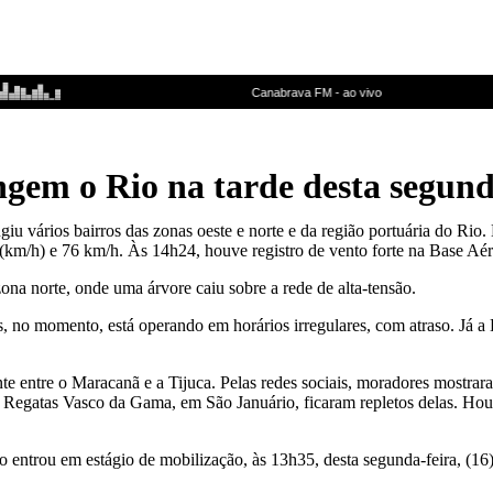
ngem o Rio na tarde desta segun
giu vários bairros das zonas oeste e norte e da região portuária do Ri
 (km/h) e 76 km/h. Às 14h24, houve registro de vento forte na Base Aé
na norte, onde uma árvore caiu sobre a rede de alta-tensão.
s, no momento, está operando em horários irregulares, com atraso. Já a
nte entre o Maracanã e a Tijuca. Pelas redes sociais, moradores mostra
de Regatas Vasco da Gama, em São Januário, ficaram repletos delas. Ho
 entrou em estágio de mobilização, às 13h35, desta segunda-feira, (1