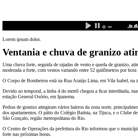
Ir
para
o
conteúdo
Lorem ipsum dolor.
Ventania e chuva de granizo ati
Uma chuva forte, seguida de rajadas de vento e queda de granizo, atin
moderada a forte, com ventos variando entre 52 quilômetros por hora
O Corpo de Bombeiros está na Rua Araújo Lima, em Vila Isabel, na zo
Devido ao temporal, a linha 4 do metrô chegou a ficar interditada, ma
estação General Osório, em Ipanema.
Pedras de granizo atingiram vários bairros da zona norte, principalme
dos apartamentos. O pátio do Colégio Batista, na Tijuca, e o Clube 
São Gonçalo, região metropolitana do Rio.
O Centro de Operações da prefeitura do Rio informou que o município
forte nas próximas horas.