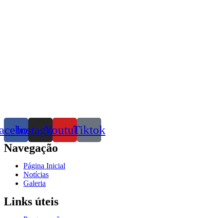
acebook
Instagram
Youtube
Tiktok
Navegação
Página Inicial
Notícias
Galeria
Links úteis