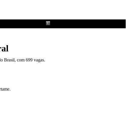
ral
do Brasil, com 699 vagas.
rtame.