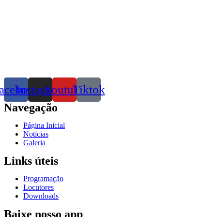
acebook
Instagram
Youtube
Tiktok
Navegação
Página Inicial
Notícias
Galeria
Links úteis
Programação
Locutores
Downloads
Baixe nosso app