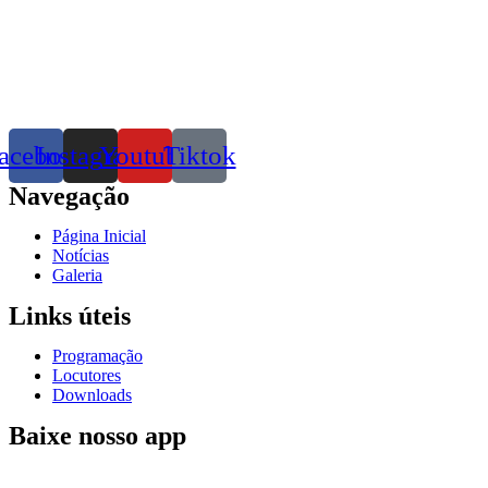
acebook
Instagram
Youtube
Tiktok
Navegação
Página Inicial
Notícias
Galeria
Links úteis
Programação
Locutores
Downloads
Baixe nosso app