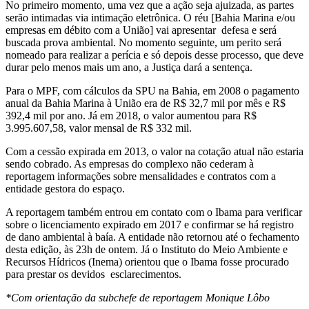
No primeiro momento, uma vez que a ação seja ajuizada, as partes
serão intimadas via intimação eletrônica. O réu [Bahia Marina e/ou
empresas em débito com a União] vai apresentar defesa e será
buscada prova ambiental. No momento seguinte, um perito será
nomeado para realizar a perícia e só depois desse processo, que deve
durar pelo menos mais um ano, a Justiça dará a sentença.
Para o MPF, com cálculos da SPU na Bahia, em 2008 o pagamento
anual da Bahia Marina à União era de R$ 32,7 mil por mês e R$
392,4 mil por ano. Já em 2018, o valor aumentou para R$
3.995.607,58, valor mensal de R$ 332 mil.
Com a cessão expirada em 2013, o valor na cotação atual não estaria
sendo cobrado. As empresas do complexo não cederam à
reportagem informações sobre mensalidades e contratos com a
entidade gestora do espaço.
A reportagem também entrou em contato com o Ibama para verificar
sobre o licenciamento expirado em 2017 e confirmar se há registro
de dano ambiental à baía. A entidade não retornou até o fechamento
desta edição, às 23h de ontem. Já o Instituto do Meio Ambiente e
Recursos Hídricos (Inema) orientou que o Ibama fosse procurado
para prestar os devidos esclarecimentos.
*Com orientação da subchefe de reportagem Monique Lôbo