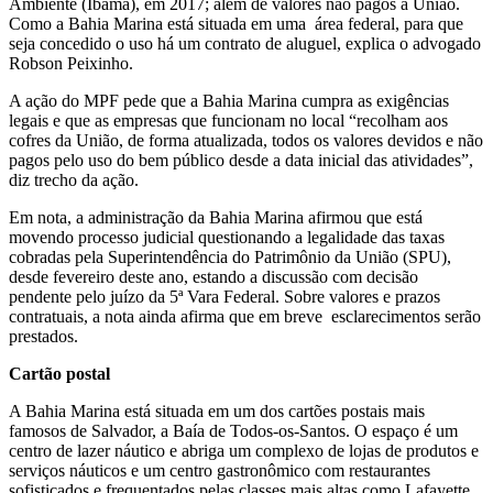
Ambiente (Ibama), em 2017; além de valores não pagos à União.
Como a Bahia Marina está situada em uma área federal, para que
seja concedido o uso há um contrato de aluguel, explica o advogado
Robson Peixinho.
A ação do MPF pede que a Bahia Marina cumpra as exigências
legais e que as empresas que funcionam no local “recolham aos
cofres da União, de forma atualizada, todos os valores devidos e não
pagos pelo uso do bem público desde a data inicial das atividades”,
diz trecho da ação.
Em nota, a administração da Bahia Marina afirmou que está
movendo processo judicial questionando a legalidade das taxas
cobradas pela Superintendência do Patrimônio da União (SPU),
desde fevereiro deste ano, estando a discussão com decisão
pendente pelo juízo da 5ª Vara Federal. Sobre valores e prazos
contratuais, a nota ainda afirma que em breve esclarecimentos serão
prestados.
Cartão postal
A Bahia Marina está situada em um dos cartões postais mais
famosos de Salvador, a Baía de Todos-os-Santos. O espaço é um
centro de lazer náutico e abriga um complexo de lojas de produtos e
serviços náuticos e um centro gastronômico com restaurantes
sofisticados e frequentados pelas classes mais altas como Lafayette,