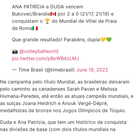
ANA PATRÍCIA e DUDA vencem
Bukovec/Brandie🇨🇦 por 2 a 0 (21/17, 21/19) e
conquistam o 🏆 do Mundial de Vôlei de Praia
de Roma🇮🇹
Que grande resultado! Parabéns, dupla💛💚
📸
@volleyballworld
pic.twitter.com/pBxWB4zLMJ
— Time Brasil (@timebrasil)
June 19, 2022
Na campanha pelo título Mundial, as brasileiras deixaram
pelo caminho as canadenses Sarah Pavan e Melissa
Humana-Paredes, até então as atuais campeãs mundiais, e
as suíças Joana Heidrich e Anouk Vergé-Dépré,
medalhistas de bronze nos Jogos Olímpicos de Tóquio.
Duda e Ana Patrícia, que tem um histórico de conquista
nas divisões de base (com dois títulos mundiais na