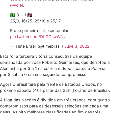
@volei
.
🇧🇷 3 x 1 🇩🇴
25/9, 16/25, 25/18 e 25/17
E que primeiro set espetacular!
pic.twitter.com/DLCCjiwWNz
— Time Brasil (@timebrasil)
June 3, 2022
Esta foi a terceira vitória consecutiva da equipe
comandada por José Roberto Guimarães, que derrotou a
Alemanha por 3 a 1 na estreia e depois bateu a Polônia
por 3 sets a 0 em seu segundo compromisso.
Agora o Brasil terá pela frente os Estados Unidos, no
próximo sábado (4) a partir das 22h (horário de Brasília).
A Liga das Nações é dividida em três etapas, com quatro
compromissos para as dezesseis seleções em cada uma
delas. As oito melhores classificadas ao fim das três