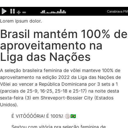
Ir
para
o
Lorem ipsum dolor.
conteúdo
Brasil mantém 100% de
aproveitamento na
Liga das Nações
A seleção brasileira feminina de vôlei manteve 100% de
aproveitamento na edição 2022 da Liga das Nações de
Vôlei ao vencer a República Dominicana por 3 sets a 1
(parciais de 25-9, 16-25, 25-18 e 25-17) na noite desta
sexta-feira (3) em Shreveport-Bossier City (Estados
Unidos).
É VITÓÓÓÓRIA! É 100%! 🏐🇧🇷
Sextou com vitória pra seleção feminina de