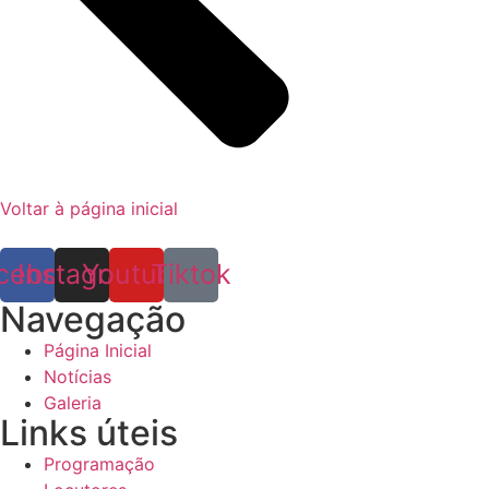
Voltar à página inicial
cebook
Instagram
Youtube
Tiktok
Navegação
Página Inicial
Notícias
Galeria
Links úteis
Programação