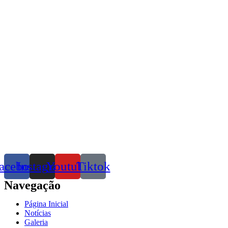
acebook
Instagram
Youtube
Tiktok
Navegação
Página Inicial
Notícias
Galeria