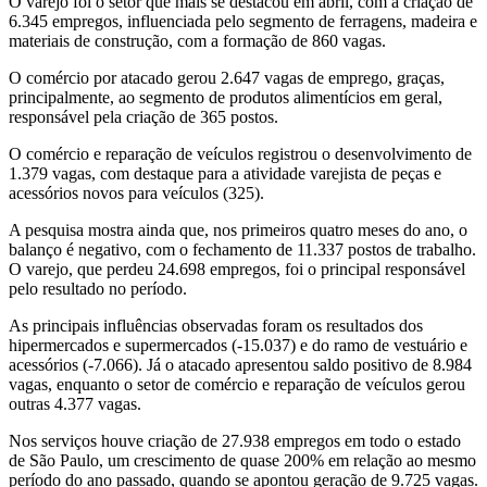
O varejo foi o setor que mais se destacou em abril, com a criação de
6.345 empregos, influenciada pelo segmento de ferragens, madeira e
materiais de construção, com a formação de 860 vagas.
O comércio por atacado gerou 2.647 vagas de emprego, graças,
principalmente, ao segmento de produtos alimentícios em geral,
responsável pela criação de 365 postos.
O comércio e reparação de veículos registrou o desenvolvimento de
1.379 vagas, com destaque para a atividade varejista de peças e
acessórios novos para veículos (325).
A pesquisa mostra ainda que, nos primeiros quatro meses do ano, o
balanço é negativo, com o fechamento de 11.337 postos de trabalho.
O varejo, que perdeu 24.698 empregos, foi o principal responsável
pelo resultado no período.
As principais influências observadas foram os resultados dos
hipermercados e supermercados (-15.037) e do ramo de vestuário e
acessórios (-7.066). Já o atacado apresentou saldo positivo de 8.984
vagas, enquanto o setor de comércio e reparação de veículos gerou
outras 4.377 vagas.
Nos serviços houve criação de 27.938 empregos em todo o estado
de São Paulo, um crescimento de quase 200% em relação ao mesmo
período do ano passado, quando se apontou geração de 9.725 vagas.