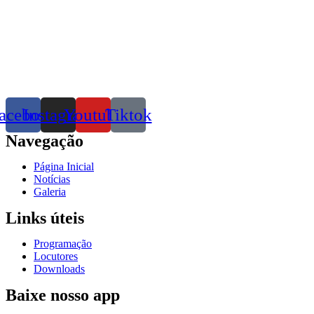
acebook
Instagram
Youtube
Tiktok
Navegação
Página Inicial
Notícias
Galeria
Links úteis
Programação
Locutores
Downloads
Baixe nosso app