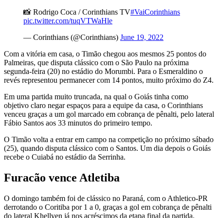
📸 Rodrigo Coca / Corinthians TV
#VaiCorinthians
pic.twitter.com/tuqVTWaHle
— Corinthians (@Corinthians)
June 19, 2022
Com a vitória em casa, o Timão chegou aos mesmos 25 pontos do
Palmeiras, que disputa clássico com o São Paulo na próxima
segunda-feira (20) no estádio do Morumbi. Para o Esmeraldino o
revés representou permanecer com 14 pontos, muito próximo do Z4.
Em uma partida muito truncada, na qual o Goiás tinha como
objetivo claro negar espaços para a equipe da casa, o Corinthians
venceu graças a um gol marcado em cobrança de pênalti, pelo lateral
Fábio Santos aos 33 minutos do primeiro tempo.
O Timão volta a entrar em campo na competição no próximo sábado
(25), quando disputa clássico com o Santos. Um dia depois o Goiás
recebe o Cuiabá no estádio da Serrinha.
Furacão vence Atletiba
O domingo também foi de clássico no Paraná, com o Athletico-PR
derrotando o Coritiba por 1 a 0, graças a gol em cobrança de pênalti
do lateral Khellven já nos acréscimos da etapa final da partida.