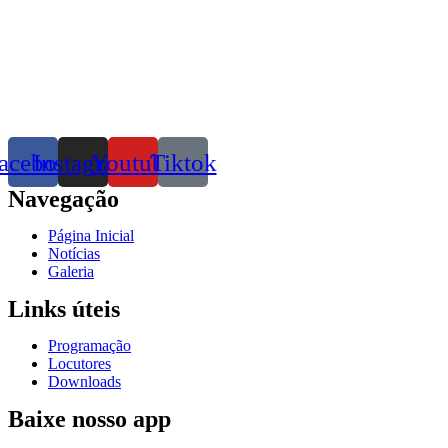
acebook
Instagram
Youtube
Tiktok
Navegação
Página Inicial
Notícias
Galeria
Links úteis
Programação
Locutores
Downloads
Baixe nosso app