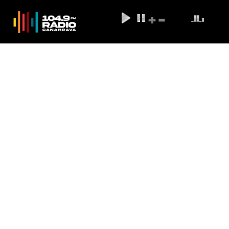
Depois de mais de 20 anos,
ararinha-azul volta aos céus da
caatinga