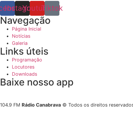
cebook
Instagram
Youtube
Tiktok
Navegação
Página Inicial
Notícias
Galeria
Links úteis
Programação
Locutores
Downloads
Baixe nosso app
104.9 FM
Rádio Canabrava
© Todos os direitos reservado