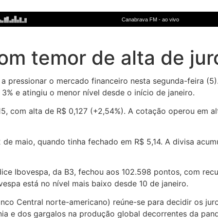
com temor de alta de ju
 pressionar o mercado financeiro nesta segunda-feira (5). 
% e atingiu o menor nível desde o início de janeiro.
15, com alta de R$ 0,127 (+2,54%). A cotação operou em al
 de maio, quando tinha fechado em R$ 5,14. A divisa acum
ce Ibovespa, da B3, fechou aos 102.598 pontos, com recuo 
espa está no nível mais baixo desde 10 de janeiro.
Banco Central norte-americano) reúne-se para decidir os ju
nia e dos gargalos na produção global decorrentes da pand