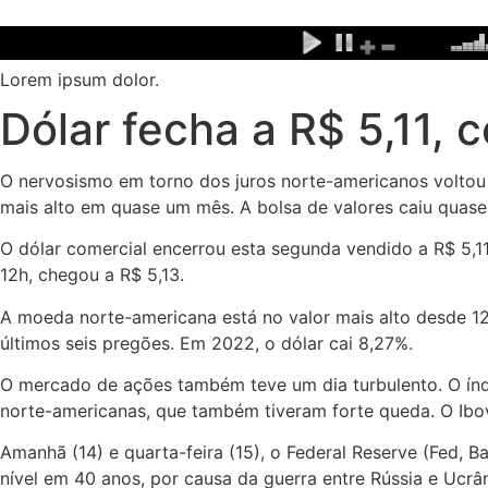
Ir
para
o
Lorem ipsum dolor.
conteúdo
Dólar fecha a R$ 5,11, 
O nervosismo em torno dos juros norte-americanos voltou a
mais alto em quase um mês. A bolsa de valores caiu quase 3
O dólar comercial encerrou esta segunda vendido a R$ 5,1
12h, chegou a R$ 5,13.
A moeda norte-americana está no valor mais alto desde 12
últimos seis pregões. Em 2022, o dólar cai 8,27%.
O mercado de ações também teve um dia turbulento. O índi
norte-americanas, que também tiveram forte queda. O Ibov
Amanhã (14) e quarta-feira (15), o Federal Reserve (Fed, 
nível em 40 anos, por causa da guerra entre Rússia e Ucrâ