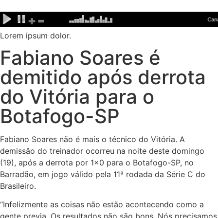
Ir
para
o
Lorem ipsum dolor.
conteúdo
Fabiano Soares é
demitido após derrota
do Vitória para o
Botafogo-SP
Fabiano Soares não é mais o técnico do Vitória. A
demissão do treinador ocorreu na noite deste domingo
(19), após a derrota por 1×0 para o Botafogo-SP, no
Barradão, em jogo válido pela 11ª rodada da Série C do
Brasileiro.
“Infelizmente as coisas não estão acontecendo como a
gente previa. Os resultados não são bons. Nós precisamos