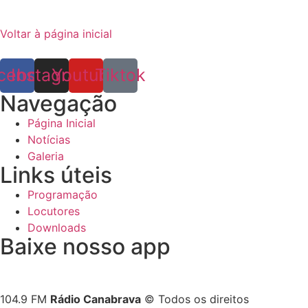
Voltar à página inicial
cebook
Instagram
Youtube
Tiktok
Navegação
Página Inicial
Notícias
Galeria
Links úteis
Programação
Locutores
Downloads
Baixe nosso app
104.9 FM
Rádio Canabrava
© Todos os direitos