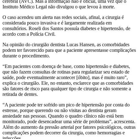
cerebral (AVC). Mas a informação não é oficial, uma vez que o
Instituto Médico Legal não divulgou o que levou à morte.
O caso acendeu um alerta nas redes sociais, afinal, a cirurgia é
considerada pouco invasiva e é largamente realizada em
consultórios. Roseli dos Santos possuía diabetes e hipertensão, de
acordo com a Polícia Civil.
Na opinião do cirurgião dentista Lucas Hansen, as comorbidades
podem ter favorecido para que a paciente apresentasse complicações
durante o procedimento.
“Em pacientes com doença de base, como hipertensão e diabetes,
que não fazem consultas de rotinas para regularizar seu estado de
saúde, pode eventualmente acontecer [óbito], mas é muito raro”,
explica o cirurgião. Ele, no entanto, esclarece que as comorbidades
são fatores de risco para qualquer tipo de cirurgia e não somente a
retirada de dentes.
“A paciente pode ter sofrido um pico de hipertensão por conta do
estresse, porque querendo ou não visitas ao dentista geram
ansiedade nas pessoas. Quando o quadro clínico não está bem
monitorado, pode desencadear uma série de problemas”, acrescenta.
Além do aumento da pressão arterial por fatores psicológicos, outras
complicações podem decorrer da cirurgia, como hemorragias e
infecções.