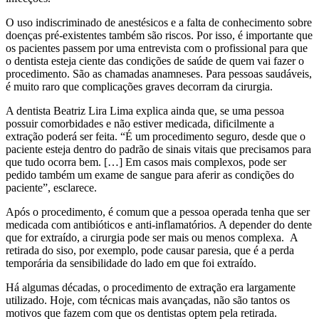
O uso indiscriminado de anestésicos e a falta de conhecimento sobre
doenças pré-existentes também são riscos. Por isso, é importante que
os pacientes passem por uma entrevista com o profissional para que
o dentista esteja ciente das condições de saúde de quem vai fazer o
procedimento. São as chamadas anamneses. Para pessoas saudáveis,
é muito raro que complicações graves decorram da cirurgia.
A dentista Beatriz Lira Lima explica ainda que, se uma pessoa
possuir comorbidades e não estiver medicada, dificilmente a
extração poderá ser feita. “É um procedimento seguro, desde que o
paciente esteja dentro do padrão de sinais vitais que precisamos para
que tudo ocorra bem. […] Em casos mais complexos, pode ser
pedido também um exame de sangue para aferir as condições do
paciente”, esclarece.
Após o procedimento, é comum que a pessoa operada tenha que ser
medicada com antibióticos e anti-inflamatórios. A depender do dente
que for extraído, a cirurgia pode ser mais ou menos complexa. A
retirada do siso, por exemplo, pode causar paresia, que é a perda
temporária da sensibilidade do lado em que foi extraído.
Há algumas décadas, o procedimento de extração era largamente
utilizado. Hoje, com técnicas mais avançadas, não são tantos os
motivos que fazem com que os dentistas optem pela retirada.