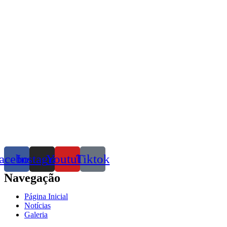
acebook
Instagram
Youtube
Tiktok
Navegação
Página Inicial
Notícias
Galeria