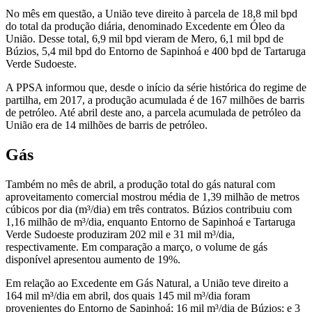
No mês em questão, a União teve direito à parcela de 18,8 mil bpd
do total da produção diária, denominado Excedente em Óleo da
União. Desse total, 6,9 mil bpd vieram de Mero, 6,1 mil bpd de
Búzios, 5,4 mil bpd do Entorno de Sapinhoá e 400 bpd de Tartaruga
Verde Sudoeste.
A PPSA informou que, desde o início da série histórica do regime de
partilha, em 2017, a produção acumulada é de 167 milhões de barris
de petróleo. Até abril deste ano, a parcela acumulada de petróleo da
União era de 14 milhões de barris de petróleo.
Gás
Também no mês de abril, a produção total do gás natural com
aproveitamento comercial mostrou média de 1,39 milhão de metros
cúbicos por dia (m³/dia) em três contratos. Búzios contribuiu com
1,16 milhão de m³/dia, enquanto Entorno de Sapinhoá e Tartaruga
Verde Sudoeste produziram 202 mil e 31 mil m³/dia,
respectivamente. Em comparação a março, o volume de gás
disponível apresentou aumento de 19%.
Em relação ao Excedente em Gás Natural, a União teve direito a
164 mil m³/dia em abril, dos quais 145 mil m³/dia foram
provenientes do Entorno de Sapinhoá; 16 mil m³/dia de Búzios; e 3