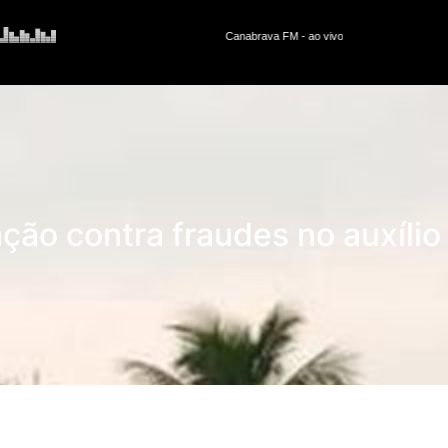
ção contra fraudes no auxíli