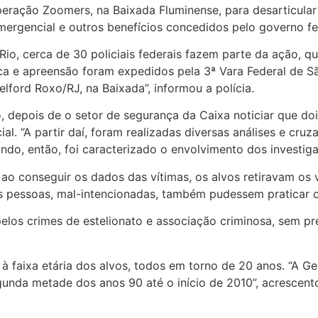
 Operação Zoomers, na Baixada Fluminense, para desarticula
mergencial e outros benefícios concedidos pelo governo f
io, cerca de 30 policiais federais fazem parte da ação, 
ca e apreensão foram expedidos pela 3ª Vara Federal de S
lford Roxo/RJ, na Baixada”, informou a polícia.
depois de o setor de segurança da Caixa noticiar que doi
ial. “A partir daí, foram realizadas diversas análises e cr
do, então, foi caracterizado o envolvimento dos investiga
o conseguir os dados das vítimas, os alvos retiravam os
s pessoas, mal-intencionadas, também pudessem praticar os
elos crimes de estelionato e associação criminosa, sem pr
 faixa etária dos alvos, todos em torno de 20 anos. “A G
unda metade dos anos 90 até o início de 2010”, acrescento