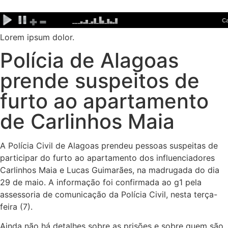
Ir
para
o
Lorem ipsum dolor.
conteúdo
Polícia de Alagoas
prende suspeitos de
furto ao apartamento
de Carlinhos Maia
A Polícia Civil de Alagoas prendeu pessoas suspeitas de
participar do furto ao apartamento dos influenciadores
Carlinhos Maia e Lucas Guimarães, na madrugada do dia
29 de maio. A informação foi confirmada ao g1 pela
assessoria de comunicação da Polícia Civil, nesta terça-
feira (7).
Ainda não há detalhes sobre as prisões e sobre quem são