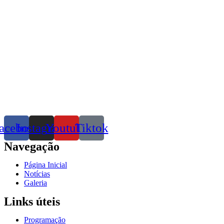
acebook
Instagram
Youtube
Tiktok
Navegação
Página Inicial
Notícias
Galeria
Links úteis
Programação