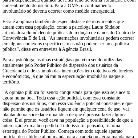
consentimento do usuário. Para a OMS, o confinamento
involuntário só deveria ocorrer como medida emergencial.
Essa é a opinião também de especialistas e de movimentos que
atuam com essa população, como a psicóloga Laura Shdaior,
articuladora do núcleo de práticas de redução de danos do Centro de
Convivência É de Lei. “As internações involuntárias podem ocorrer
em alguns contextos específicos, mas não podem ser uma política
pública”, disse em entrevista à Agência Brasil.
Para a psicóloga, as duas estratégias que vêm sendo utilizadas
atualmente pelo Poder Público de dispersão dos usuários da
Cracolândia e de estímulo das internações tem objetivos eleitoreiros
e econômicos, já que há muita especulação imobiliária naquele
território.
“A opinião pública foi sendo conquistada para que isso seja aceito
agora numa boa. Toda essa ação policial, com essa constante
dispersão dos usuários, com essa violência policial constante, e que
não permite que os usuários fiquem em qualquer cena de uso, vai
plantando na sociedade uma ideia de que é preciso fazer alguma
coisa. E aí pronto: você cava na população a possibilidade de que a
internação é uma boa pedida. Tudo isso foi pensado, foi uma
estratégia do Poder Público. Começa com todo aquele aparato
policial descabido e aí ou manda para a cadeia ou agora manda para