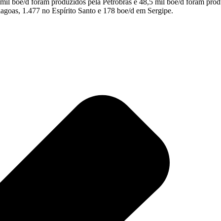
 mil boe/d foram produzidos pela Petrobras e 48,5 mil boe/d foram pro
agoas, 1.477 no Espírito Santo e 178 boe/d em Sergipe.