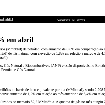
6% em abril
diários (Mmbbl/d) de petróleo, com aumento de 0,6% em comparação ao 
/d) de gás natural, com elevação de 1,8% em relação a março e de 4,1
oe/d).
leo, Gás Natural e Biocombustíveis (ANP) e estão disponíveis no Bole
 Petróleo e Gás Natural.
1 milhões de barris de óleo equivalente por dia (MMboe/d), sendo 2,29
ouve aumento de 1,2% em relação ao mês anterior e de 5,4% em relaçã
nibilizados ao mercado 52,2 MMm³/dia. A queima de gás no mês atingi