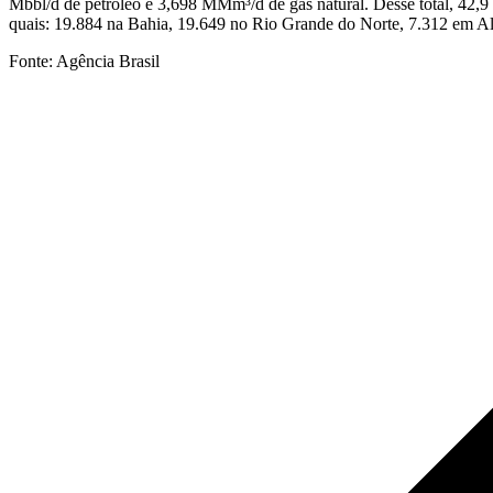
Mbbl/d de petróleo e 3,698 MMm³/d de gás natural. Desse total, 42,9
quais: 19.884 na Bahia, 19.649 no Rio Grande do Norte, 7.312 em Al
Fonte: Agência Brasil