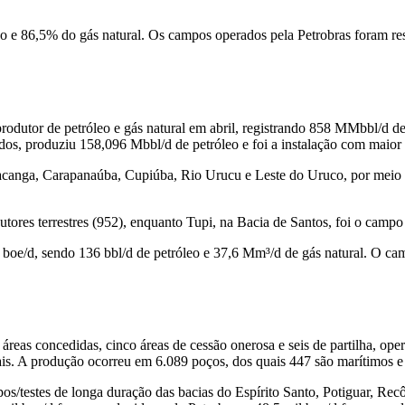
 e 86,5% do gás natural. Os campos operados pela Petrobras foram res
produtor de petróleo e gás natural em abril, registrando 858 MMbbl/d d
dos, produziu 158,096 Mbbl/d de petróleo e foi a instalação com maior
acanga, Carapanaúba, Cupiúba, Rio Urucu e Leste do Uruco, por meio d
utores terrestres (952), enquanto Tupi, na Bacia de Santos, foi o cam
oe/d, sendo 136 bbl/d de petróleo e 37,6 Mm³/d de gás natural. O camp
áreas concedidas, cinco áreas de cessão onerosa e seis de partilha, oper
is. A produção ocorreu em 6.089 poços, dos quais 447 são marítimos e 5
pos/testes de longa duração das bacias do Espírito Santo, Potiguar, R