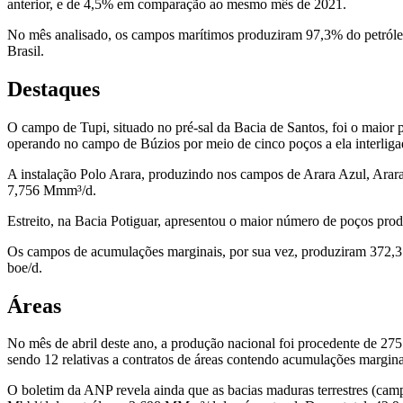
anterior, e de 4,5% em comparação ao mesmo mês de 2021.
No mês analisado, os campos marítimos produziram 97,3% do petróleo
Brasil.
Destaques
O campo de Tupi, situado no pré-sal da Bacia de Santos, foi o maior 
operando no campo de Búzios por meio de cinco poços a ela interliga
A instalação Polo Arara, produzindo nos campos de Arara Azul, Arar
7,756 Mmm³/d.
Estreito, na Bacia Potiguar, apresentou o maior número de poços prod
Os campos de acumulações marginais, por sua vez, produziram 372,3 b
boe/d.
Áreas
No mês de abril deste ano, a produção nacional foi procedente de 275 
sendo 12 relativas a contratos de áreas contendo acumulações margina
O boletim da ANP revela ainda que as bacias maduras terrestres (cam