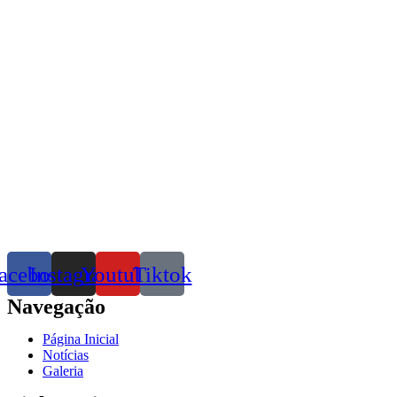
acebook
Instagram
Youtube
Tiktok
Navegação
Página Inicial
Notícias
Galeria