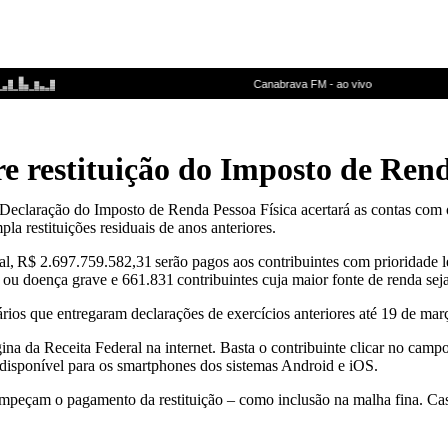
bre restituição do Imposto de Ren
 a Declaração do Imposto de Renda Pessoa Física acertará as contas com o
a restituições residuais de anos anteriores.
al, R$ 2.697.759.582,31 serão pagos aos contribuintes com prioridade 
 ou doença grave e 661.831 contribuintes cuja maior fonte de renda seja
tários que entregaram declarações de exercícios anteriores até 19 de mar
gina da Receita Federal na internet. Basta o contribuinte clicar no ca
disponível para os smartphones dos sistemas Android e iOS.
 impeçam o pagamento da restituição – como inclusão na malha fina. Ca