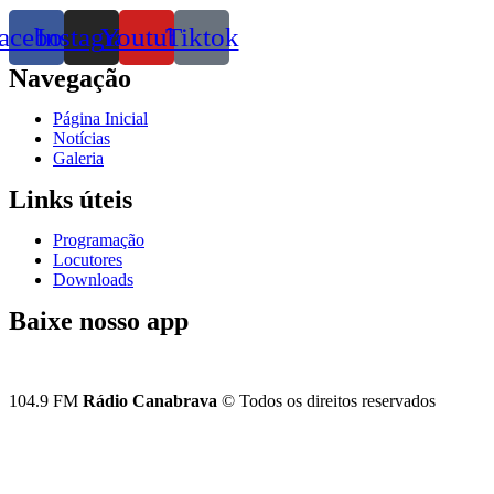
acebook
Instagram
Youtube
Tiktok
Navegação
Página Inicial
Notícias
Galeria
Links úteis
Programação
Locutores
Downloads
Baixe nosso app
104.9 FM
Rádio Canabrava
© Todos os direitos reservados