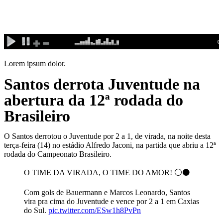
Ir
para
o
conteúdo
Lorem ipsum dolor.
Santos derrota Juventude na
abertura da 12ª rodada do
Brasileiro
O Santos derrotou o Juventude por 2 a 1, de virada, na noite desta
terça-feira (14) no estádio Alfredo Jaconi, na partida que abriu a 12ª
rodada do Campeonato Brasileiro.
O TIME DA VIRADA, O TIME DO AMOR! ⚪️⚫️
Com gols de Bauermann e Marcos Leonardo, Santos
vira pra cima do Juventude e vence por 2 a 1 em Caxias
do Sul.
pic.twitter.com/ESw1h8PvPn