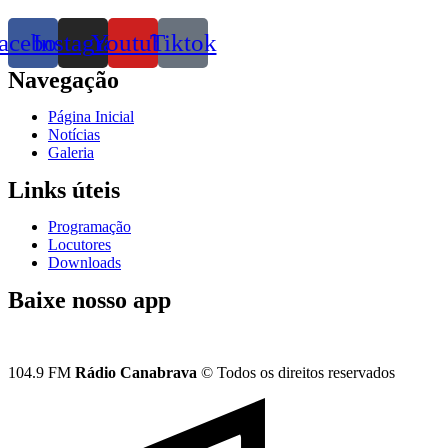
acebook
Instagram
Youtube
Tiktok
Navegação
Página Inicial
Notícias
Galeria
Links úteis
Programação
Locutores
Downloads
Baixe nosso app
104.9 FM
Rádio Canabrava
© Todos os direitos reservados