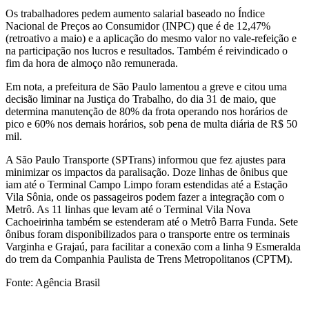
Os trabalhadores pedem aumento salarial baseado no Índice
Nacional de Preços ao Consumidor (INPC) que é de 12,47%
(retroativo a maio) e a aplicação do mesmo valor no vale-refeição e
na participação nos lucros e resultados. Também é reivindicado o
fim da hora de almoço não remunerada.
Em nota, a prefeitura de São Paulo lamentou a greve e citou uma
decisão liminar na Justiça do Trabalho, do dia
31 de maio
, que
determina manutenção de 80% da frota operando nos horários de
pico e 60% nos demais horários, sob pena de multa diária de R$ 50
mil.
A São Paulo Transporte (SPTrans) informou que fez ajustes para
minimizar os impactos da paralisação. Doze linhas de ônibus que
iam até o Terminal Campo Limpo foram estendidas até a Estação
Vila Sônia, onde os passageiros podem fazer a integração com o
Metrô. As 11 linhas que levam até o Terminal Vila Nova
Cachoeirinha também se estenderam até o Metrô Barra Funda. Sete
ônibus foram disponibilizados para o transporte entre os terminais
Varginha e Grajaú, para facilitar a conexão com a linha 9 Esmeralda
do trem da Companhia Paulista de Trens Metropolitanos (CPTM).
Fonte: Agência Brasil