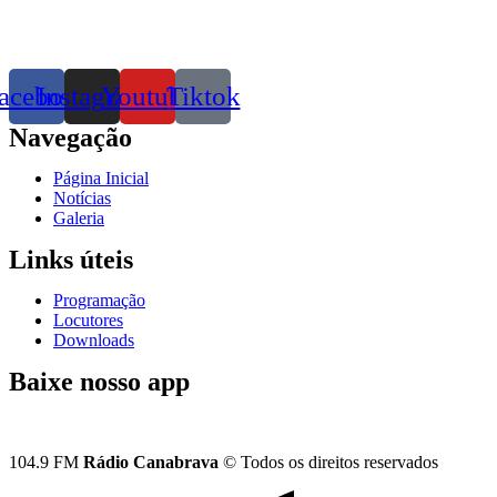
acebook
Instagram
Youtube
Tiktok
Navegação
Página Inicial
Notícias
Galeria
Links úteis
Programação
Locutores
Downloads
Baixe nosso app
104.9 FM
Rádio Canabrava
© Todos os direitos reservados