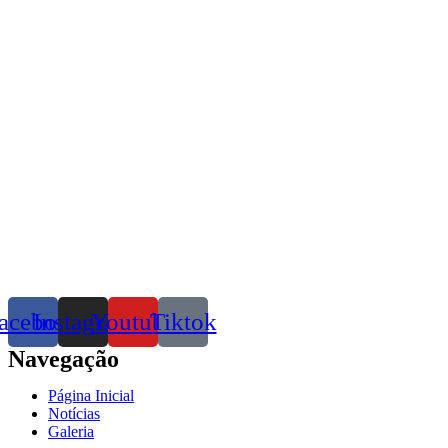
acebook
Instagram
Youtube
Tiktok
Navegação
Página Inicial
Notícias
Galeria