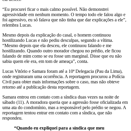
“Eu procurei ficar o mais calmo possível. Não demonstrei
agressividade em nenhum momento. O tempo todo ele falou algo e
foi agressivo, eu só falava que não tinha que dar explicações a ele”,
relembra Lucas.
Mesmo depois da explicação do casal, o homem continuou
hostilizando Lucas e não pediu desculpas, segundo a vítima.
“Mesmo depois que ela desceu, ele continuou falando e me
hostilizando. Quando outro morador chegou no prédio, ele ficou
falando de mim como se eu fosse um marginal. Disse que eu não
sabia quem ele era, em tom de ameaça”, conta.
Lucas Vitório e Samara foram até a 10ª Delegacia (Pau da Lima),
onde registraram uma ocorrência. A reportagem procurou a Polícia
Civil para obter mais informações sobre o caso, mas não obteve
retorno até a publicação desta reportagem.
Samara entrou em contato com a síndica duas vezes na noite de
sábado (11). A moradora queria que a agressão fosse oficializada em
uma ata do condomínio, mas a responsável pelo prédio se negou. A
reportagem tentou entrar em contato com a síndica, que não
respondeu.
“Quando eu expliquei para a síndica que meu