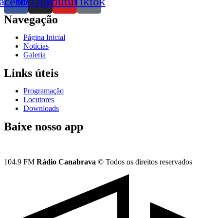
acebook
Instagram
Youtube
Tiktok
Navegação
Página Inicial
Notícias
Galeria
Links úteis
Programação
Locutores
Downloads
Baixe nosso app
104.9 FM
Rádio Canabrava
© Todos os direitos reservados