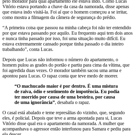
pelo morador para qual apartamento ele estava indo. Como Lucas
Vitório estava portando a chave da casa da namorada, disse apenas
que estava indo visitá-la. Foi aí que o homem começou a se irritar,
como mostra a filmagem da câmera de segurança do prédio.
“A primeira coisa que passou na minha cabeça foi não ter entendido
por que estava passando por aquilo. Eu frequento aqui tem dois anos
e nunca tinha passado por isso, foi uma situação muito difícil. Eu
estava extremamente cansado porque tinha passado o dia inteiro
trabalhando”, conta Lucas.
Depois que Lucas não informou o número do apartamento, o
homem pulou as grades do portão e partiu para cima da vítima, que
foi agredida duas vezes. O morador também sacou uma arma e
apontou para Lucas. O rapaz conta que teve medo de morrer.
“O machucado maior é por dentro. É uma mistura
de raiva, ódio e sentimento de impotência. Eu podia
ter morrido por causa de uma besteira, por causa
de uma ignorância”
, desabafa o rapaz.
O casal está abalado e teme represálias do vizinho, que, segundo
eles, é policial. Depois que teve a arma apontada para si, Lucas
Vitório disse qual era o apartamento da namorada. A mulher que
acompanhava o agressor então interfonou para Samara e pediu para
ela descer.