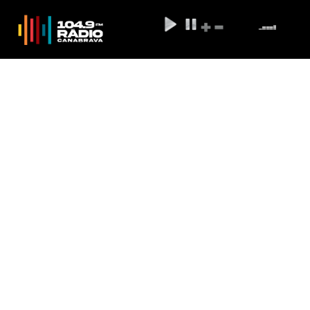
Vasco triunfa na estreia do
técnico Maurício Souza