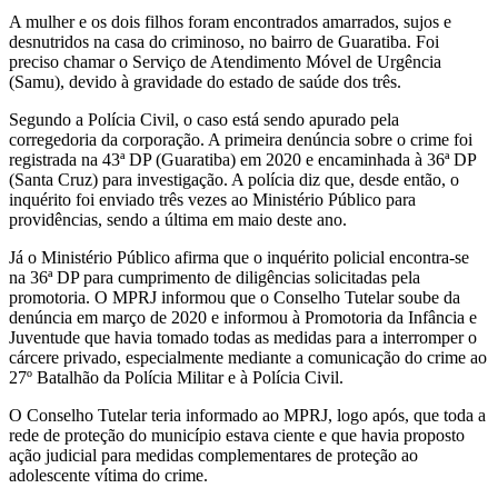
A mulher e os dois filhos foram encontrados amarrados, sujos e
desnutridos na casa do criminoso, no bairro de Guaratiba. Foi
preciso chamar o Serviço de Atendimento Móvel de Urgência
(Samu), devido à gravidade do estado de saúde dos três.
Segundo a Polícia Civil, o caso está sendo apurado pela
corregedoria da corporação. A primeira denúncia sobre o crime foi
registrada na 43ª DP (Guaratiba) em 2020 e encaminhada à 36ª DP
(Santa Cruz) para investigação. A polícia diz que, desde então, o
inquérito foi enviado três vezes ao Ministério Público para
providências, sendo a última em maio deste ano.
Já o Ministério Público afirma que o inquérito policial encontra-se
na 36ª DP para cumprimento de diligências solicitadas pela
promotoria. O MPRJ informou que o Conselho Tutelar soube da
denúncia em março de 2020 e informou à Promotoria da Infância e
Juventude que havia tomado todas as medidas para a interromper o
cárcere privado, especialmente mediante a comunicação do crime ao
27º Batalhão da Polícia Militar e à Polícia Civil.
O Conselho Tutelar teria informado ao MPRJ, logo após, que toda a
rede de proteção do município estava ciente e que havia proposto
ação judicial para medidas complementares de proteção ao
adolescente vítima do crime.