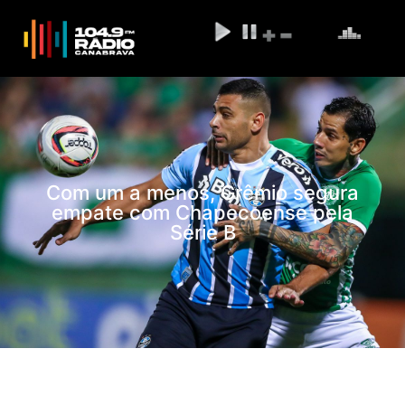
Com um a menos, Grêmio segura
empate com Chapecoense pela
Série B