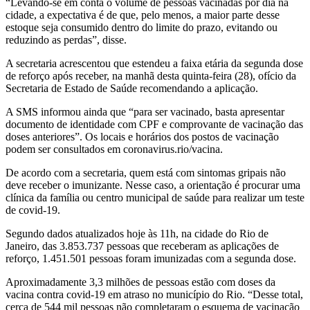
“Levando-se em conta o volume de pessoas vacinadas por dia na
cidade, a expectativa é de que, pelo menos, a maior parte desse
estoque seja consumido dentro do limite do prazo, evitando ou
reduzindo as perdas”, disse.
A secretaria acrescentou que estendeu a faixa etária da segunda dose
de reforço após receber, na manhã desta quinta-feira (28), ofício da
Secretaria de Estado de Saúde recomendando a aplicação.
A SMS informou ainda que “para ser vacinado, basta apresentar
documento de identidade com CPF e comprovante de vacinação das
doses anteriores”. Os locais e horários dos postos de vacinação
podem ser consultados em coronavirus.rio/vacina.
De acordo com a secretaria, quem está com sintomas gripais não
deve receber o imunizante. Nesse caso, a orientação é procurar uma
clínica da família ou centro municipal de saúde para realizar um teste
de covid-19.
Segundo dados atualizados hoje às 11h, na cidade do Rio de
Janeiro, das 3.853.737 pessoas que receberam as aplicações de
reforço, 1.451.501 pessoas foram imunizadas com a segunda dose.
Aproximadamente 3,3 milhões de pessoas estão com doses da
vacina contra covid-19 em atraso no município do Rio. “Desse total,
cerca de 544 mil pessoas não completaram o esquema de vacinação