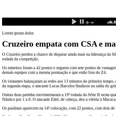
Ir
para
o
conteúdo
Lorem ipsum dolor.
Cruzeiro empata com CSA e man
O Cruzeiro perdeu a chance de disparar ainda mais na liderança da S
rodada da competição.
Os mineiros foram a 42 pontos e seguem com sete pontos de vantagem 
demais equipes com a mesma pontuação e que estão fora do Z4.
Os visitantes balançaram as redes aos 13 minutos do primeiro tempo,
da segunda etapa, o atacante Lucas Barcelos finalizou na saída do gol
Outras duas partidas movimentaram a 19ª rodada da Série B nesta quar
Náutico por 1 a 0. O atacante Eliel, de cabeça, deu a vitória à Maca
Os paulistas aparecem na 14ª colocação, com 22 pontos, com dois de 