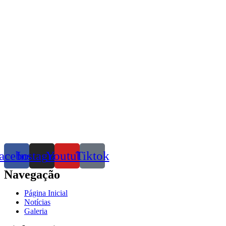
acebook
Instagram
Youtube
Tiktok
Navegação
Página Inicial
Notícias
Galeria