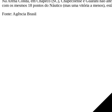
Na Arena Condá, em Chapecó (SC), Chapecoense e Guarani não altera
com os mesmos 18 pontos do Náutico (mas uma vitória a menos), está
Fonte: Agência Brasil