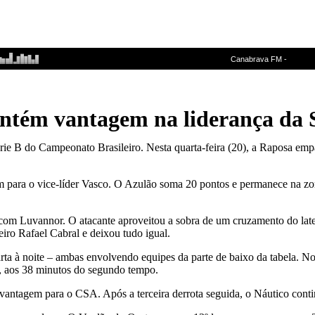
tém vantagem na liderança da S
érie B do Campeonato Brasileiro. Nesta quarta-feira (20), a Raposa em
para o vice-líder Vasco. O Azulão soma 20 pontos e permanece na zona
 com Luvannor. O atacante aproveitou a sobra de um cruzamento do later
eiro Rafael Cabral e deixou tudo igual.
ta à noite – ambas envolvendo equipes da parte de baixo da tabela. No
ca, aos 38 minutos do segundo tempo.
vantagem para o CSA. Após a terceira derrota seguida, o Náutico cont