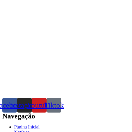
acebook
Instagram
Youtube
Tiktok
Navegação
Página Inicial