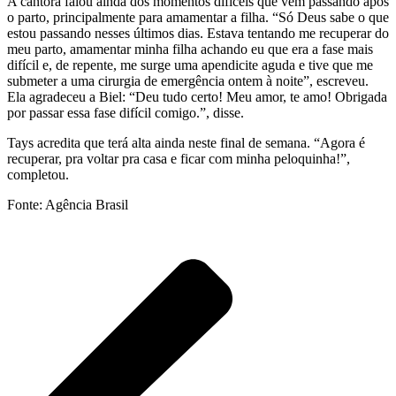
A cantora falou ainda dos momentos difíceis que vem passando após
o parto, principalmente para amamentar a filha. “Só Deus sabe o que
estou passando nesses últimos dias. Estava tentando me recuperar do
meu parto, amamentar minha filha achando eu que era a fase mais
difícil e, de repente, me surge uma apendicite aguda e tive que me
submeter a uma cirurgia de emergência ontem à noite”, escreveu.
Ela agradeceu a Biel: “Deu tudo certo! Meu amor, te amo! Obrigada
por passar essa fase difícil comigo.”, disse.
Tays acredita que terá alta ainda neste final de semana. “Agora é
recuperar, pra voltar pra casa e ficar com minha peloquinha!”,
completou.
Fonte: Agência Brasil