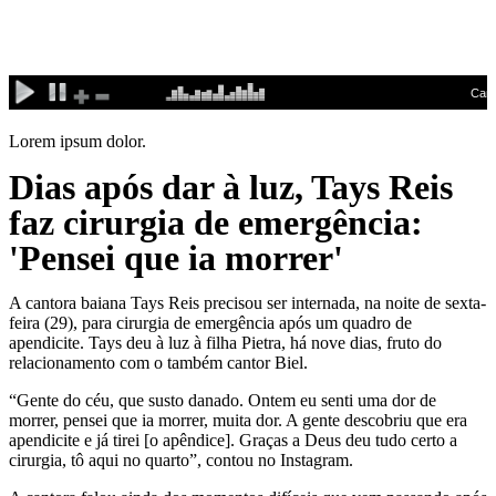
Ir
para
o
conteúdo
Lorem ipsum dolor.
Dias após dar à luz, Tays Reis
faz cirurgia de emergência:
'Pensei que ia morrer'
A cantora baiana Tays Reis precisou ser internada, na noite de sexta-
feira (29), para cirurgia de emergência após um quadro de
apendicite. Tays deu à luz à filha Pietra, há nove dias, fruto do
relacionamento com o também cantor Biel.
“Gente do céu, que susto danado. Ontem eu senti uma dor de
morrer, pensei que ia morrer, muita dor. A gente descobriu que era
apendicite e já tirei [o apêndice]. Graças a Deus deu tudo certo a
cirurgia, tô aqui no quarto”, contou no Instagram.