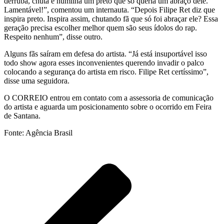
derruba, chuta e humilha um preto que só queria um abraço dele.
Lamentável!”, comentou um internauta. “Depois Filipe Ret diz que
inspira preto. Inspira assim, chutando fã que só foi abraçar ele? Essa
geração precisa escolher melhor quem são seus ídolos do rap.
Respeito nenhum”, disse outro.
Alguns fãs saíram em defesa do artista. “Já está insuportável isso
todo show agora esses inconvenientes querendo invadir o palco
colocando a segurança do artista em risco. Filipe Ret certíssimo”,
disse uma seguidora.
O CORREIO entrou em contato com a assessoria de comunicação
do artista e aguarda um posicionamento sobre o ocorrido em Feira
de Santana.
Fonte: Agência Brasil