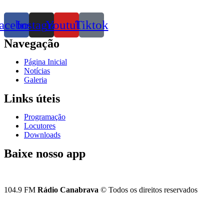
acebook
Instagram
Youtube
Tiktok
Navegação
Página Inicial
Notícias
Galeria
Links úteis
Programação
Locutores
Downloads
Baixe nosso app
104.9 FM
Rádio Canabrava
© Todos os direitos reservados