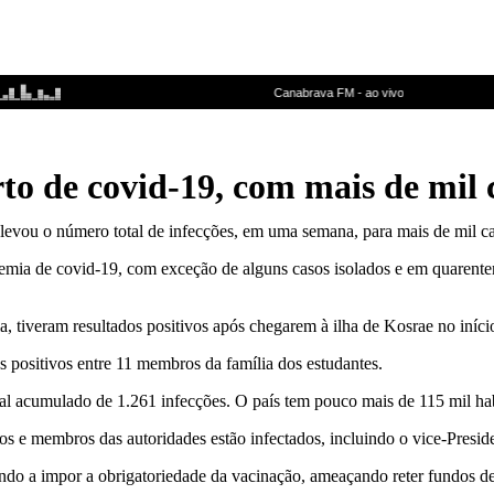
rto de covid-19, com mais de mil 
elevou o número total de infecções, em uma semana, para mais de mil ca
mia de covid-19, com exceção de alguns casos isolados e em quarentena 
ia, tiveram resultados positivos após chegarem à ilha de Kosrae no iníc
s positivos entre 11 membros da família dos estudantes.
otal acumulado de 1.261 infecções. O país tem pouco mais de 115 mil 
s e membros das autoridades estão infectados, incluindo o vice-Presid
do a impor a obrigatoriedade da vacinação, ameaçando reter fundos de